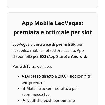
App Mobile LeoVegas:
premiata e ottimale per slot
LeoVegas è
vincitrice di premi EGR
per
l'usabilità mobile nel settore casinò. App
disponibile per
iOS
(App Store) e
Android
.
Punti di forza dell'app:
🎰 Accesso diretto a 2000+ slot con filtri
per provider
📊 Match tracker interattivo per
scommesse live
🔔 Notifiche push per bonus e