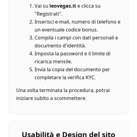
Vai su
leovegas.it
e clicca su
"Registrati".
Inserisci e-mail, numero di telefono e
un eventuale codice bonus.
Compila i campi con dati personali e
documento d'identità.
Imposta la password e il limite di
ricarica mensile.
Invia la copia del documento per
completare la verifica KYC.
Una volta terminata la procedura, potrai
iniziare subito a scommettere.
Usabilità e Design del sito