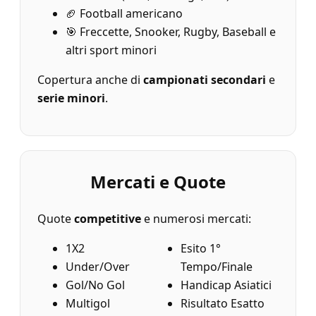
🏈 Football americano
🎯 Freccette, Snooker, Rugby, Baseball e
altri sport minori
Copertura anche di
campionati secondari
e
serie minori
.
Mercati e Quote
Quote
competitive
e numerosi mercati:
1X2
Esito 1°
Under/Over
Tempo/Finale
Gol/No Gol
Handicap Asiatici
Multigol
Risultato Esatto