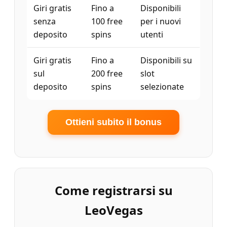
Giri gratis
Fino a
Disponibili
senza
100 free
per i nuovi
deposito
spins
utenti
Giri gratis
Fino a
Disponibili su
sul
200 free
slot
deposito
spins
selezionate
Ottieni subito il bonus
Come registrarsi su
LeoVegas