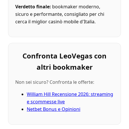
Verdetto finale:
bookmaker moderno,
sicuro e performante, consigliato per chi
cerca il miglior casinò mobile d'Italia.
Confronta LeoVegas con
altri bookmaker
Non sei sicuro? Confronta le offerte:
William Hill Recensione 2026: streaming
e scommesse live
Netbet Bonus e Opinioni