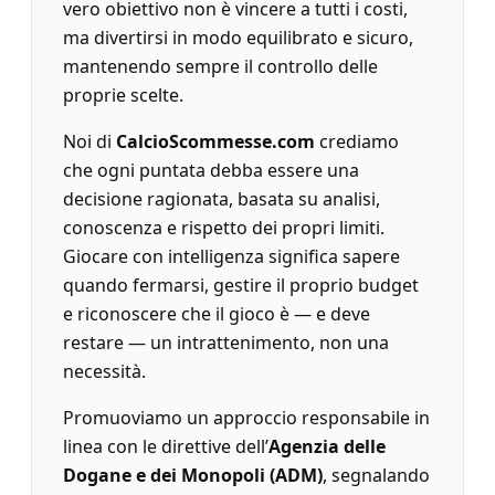
vero obiettivo non è vincere a tutti i costi,
ma divertirsi in modo equilibrato e sicuro,
mantenendo sempre il controllo delle
proprie scelte.
Noi di
CalcioScommesse.com
crediamo
che ogni puntata debba essere una
decisione ragionata, basata su analisi,
conoscenza e rispetto dei propri limiti.
Giocare con intelligenza significa sapere
quando fermarsi, gestire il proprio budget
e riconoscere che il gioco è — e deve
restare — un intrattenimento, non una
necessità.
Promuoviamo un approccio responsabile in
linea con le direttive dell’
Agenzia delle
Dogane e dei Monopoli (ADM)
, segnalando