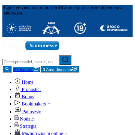
Il gioco è vietato ai minori di 18 anni e può causare dipendenza
patologica.
Calcio
Scommesse
+3
Bonus
0
Area Riservata
Home
Pronostici
Bonus
Bookmakers
Palinsesto
Notizie
Strategia
Migliori giochi online