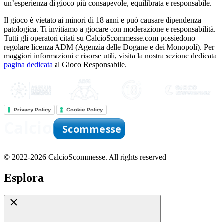
un’esperienza di gioco più consapevole, equilibrata e responsabile.
Il gioco è vietato ai minori di 18 anni e può causare dipendenza
patologica. Ti invitiamo a giocare con moderazione e responsabilità.
Tutti gli operatori citati su CalcioScommesse.com possiedono
regolare licenza ADM (Agenzia delle Dogane e dei Monopoli). Per
maggiori informazioni e risorse utili, visita la nostra sezione dedicata
pagina dedicata
al Gioco Responsabile.
Privacy Policy
Cookie Policy
Calcio
Scommesse
© 2022-2026 CalcioScommesse. All rights reserved.
Esplora